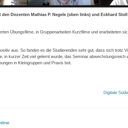
 den Dozenten Mathias P. Negele (oben links) und Eckhard Stoll
rten Übungsfilme, in Gruppenarbeiten Kurzfilme und erarbeiteten sich 
sitiv aus. So fanden es die Studierenden sehr gut, dass sich trotz V
e, in kurzer Zeit viel gelernt wurde, das Seminar abwechslungsreich 
ungen in Kleingruppen und Praxis bot.
tion
Nächster
Digitale Süd
Beitrag:
tlinie