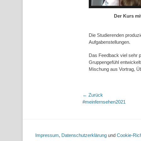
Der Kurs mit
Die Studierenden produzie
Aufgabenstellungen.
Das Feedback viel sehr po
Gruppengefühl entwickelt
Mischung aus Vortrag, Üb
Beitragsnaviga
← Zurück
Vorheriger
#meinfernsehen2021
Beitrag:
Impressum
,
Datenschutzerklärung
und
Cookie-Rich