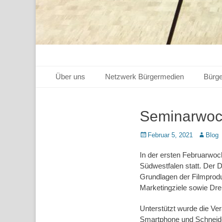
Primäres Menü
Zum
Über uns
Netzwerk Bürgermedien
Bürg
Inhalt
springen
Seminarwoch
Posted
Autor
Februar 5, 2021
Blog
on
In der ersten Februarwoc
Südwestfalen statt. Der 
Grundlagen der Filmprodu
Marketingziele sowie Dre
Unterstützt wurde die Ver
Smartphone und Schneiden